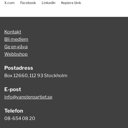
X.com
Facebook
LinkedIn
Kopiera länk
Kontakt
Bli medlem
Ge en gåva
Webbshop
Postadress
Box 12660, 112 93 Stockholm
E-post
info@vansterpartiet.se
Telefon
08-654 08 20